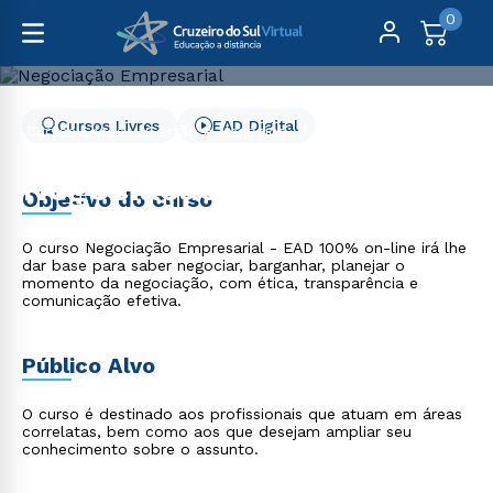
0
Cursos Livres
EAD Digital
Cursos Livres
Gestão e Negócios
Negociação Empresarial
Negociação Empresarial
Objetivo do curso
O curso Negociação Empresarial - EAD 100% on-line irá lhe
dar base para saber negociar, barganhar, planejar o
momento da negociação, com ética, transparência e
comunicação efetiva.
Público Alvo
O curso é destinado aos profissionais que atuam em áreas
correlatas, bem como aos que desejam ampliar seu
conhecimento sobre o assunto.