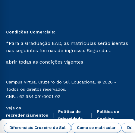
Condições Comerciais:
*Para a Graduação EAD, as matrículas serão isentas
nas seguintes formas de ingresso: Segunda
Graduação, Segunda Graduação 2.0 e Transferência.
abrir todas as condições vigentes
Já para as demais, a taxa de matrícula será de R$
49. *Para a Pós-graduação EAD, as ofertas
mencionadas são referentes aos cursos: Ensino
Campus Virtual Cruzeiro do Sul Educacional © 2026 -
Religioso, Geografia para a Docência e Metodologia
Todos os direitos reservados.
do Ensino de História: Questões Atuais.
CNPJ: 62.984.091/0001-02
Veja os
Política de
Política de
recredenciamentos
Privacidade
Cookies
aqui
Diferenciais Cruzeiro do Sul
Como se matricular
Dúv