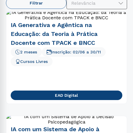
Relevância
Filtrar
1
º
engenharia
2
º
enfermagem
IA Generativa e Agêntica na
3
º
medicina
Educação: da Teoria à Prática
4
º
educação física
Docente com TPACK e BNCC
5
º
psicologia
2 meses
Inscrição:
02/06
a
30/11
6
º
biomedicina
Cursos Livres
7
º
direito
8
º
fisioterapia
9
º
pedagogia
EAD Digital
10
º
estética
IA com um Sistema de Apoio à