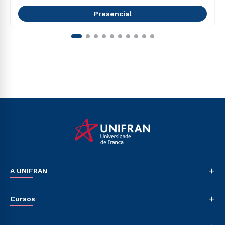
Presencial
+
A UNIFRAN
Nossa História
+
Cursos
Sala de Imprensa
Trabalhe Conosco
Graduação