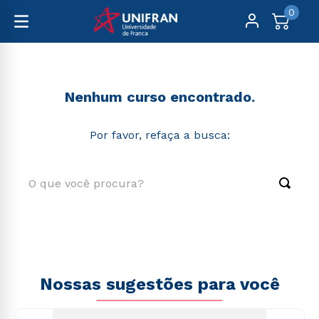
0
educacao-corporativa
Nenhum curso encontrado.
Por favor, refaça a busca:
O que você procura?
TERMOS MAIS BUSCADOS
1
º
engenharia
2
º
medicina
Nossas sugestões para você
3
º
enfermagem
4
º
educação física