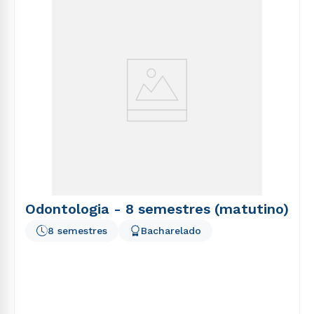
5
º
psicologia
6
º
direito
7
º
biomedicina
8
º
pedagogia
9
º
estética
10
º
fisioterapia
Odontologia - 8 semestres (matutino)
8 semestres
Bacharelado