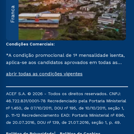
A
Franca
O
U
C
Condições Comerciais:
*A condição promocional de 1ª mensalidade isenta,
aplica-se aos candidatos aprovados em todas as
formas de ingresso, exceto na prova on-line ou
abrir todas as condições vigentes
agendada, que ofertam bolsas de até 50% de
desconto, ambos ingressantes no semestre vigente,
que ainda não tenham efetivado e/ou não tenham
ACEF S.A. © 2026 - Todos os direitos reservados. CNPJ:
cancelado ou trancado sua matrícula em uma das
46.722.831/0001-78 Recredenciado pela Portaria Ministerial
Instituições da Cruzeiro do Sul Educacional, no
nº 1.450, de 07/10/2011, DOU nº 195, de 10/10/2011, seção 1,
período de um ano. Tais condições não se aplicam
p. 11-12 Recredenciamento EAD: Portaria Ministerial nº 696,
aos cursos de Medicina, e também para
de 20.07.2016, DOU nº 139, de 21.07.2016, seção 1, p. 49.
matriculados via FIES, Prouni e outros programas
Política de Privacidade
Política de Cookies