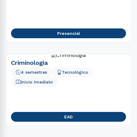
5
º
psicologia
6
º
direito
7
º
biomedicina
Presencial
8
º
pedagogia
9
º
estética
10
º
fisioterapia
Criminologia
4 semestres
Tecnológico
Início Imediato
EAD