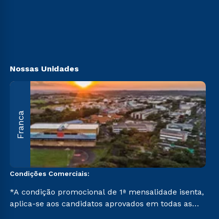
Vestibular Solidário
Sou Candidato
Ingresso via Enem
Sou Ex-aluno
Retorne ao Curso
Canais de Atendimento
Segunda Graduação
Acessibilidade
Transferência
Biblioteca
Nossas Unidades
A
Franca
O
U
C
Condições Comerciais:
*A condição promocional de 1ª mensalidade isenta,
aplica-se aos candidatos aprovados em todas as
formas de ingresso, exceto na prova on-line ou