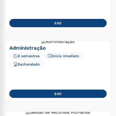
5
º
psicologia
6
º
biomedicina
7
º
direito
EAD
8
º
fisioterapia
9
º
pedagogia
10
º
estética
Administração
8 semestres
Início Imediato
Bacharelado
EAD