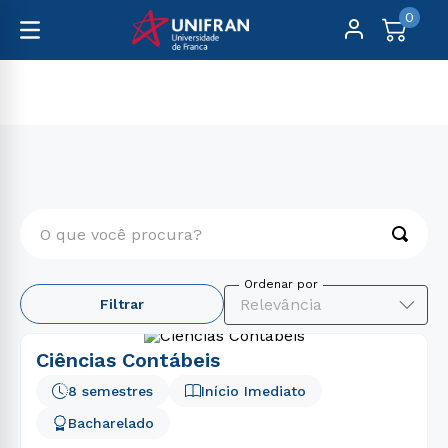
0
Graduação
Gestão e Negócios
O que você procura?
TERMOS MAIS BUSCADOS
Relevância
Filtrar
1
º
engenharia
2
º
enfermagem
Ciências Contábeis
3
º
medicina
8 semestres
Início Imediato
4
º
educação física
Bacharelado