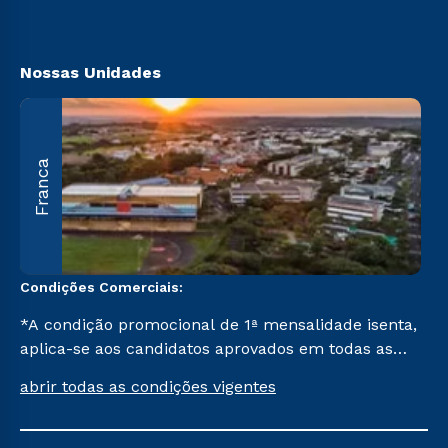
Segunda Graduação
Acessibilidade
Transferência
Biblioteca
Nossas Unidades
A
Franca
O
U
C
Condições Comerciais:
*A condição promocional de 1ª mensalidade isenta,
aplica-se aos candidatos aprovados em todas as
formas de ingresso, exceto na prova on-line ou
abrir todas as condições vigentes
agendada, que ofertam bolsas de até 50% de
desconto, ambos ingressantes no semestre vigente,
que ainda não tenham efetivado e/ou não tenham