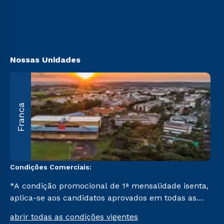
Ingresso via Enem
Sou Ex-aluno
Retorne ao Curso
Canais de Atendimento
Segunda Graduação
Acessibilidade
Transferência
Biblioteca
Nossas Unidades
A
Franca
O
U
C
Condições Comerciais:
*A condição promocional de 1ª mensalidade isenta,
aplica-se aos candidatos aprovados em todas as
formas de ingresso, exceto na prova on-line ou
abrir todas as condições vigentes
agendada, que ofertam bolsas de até 50% de