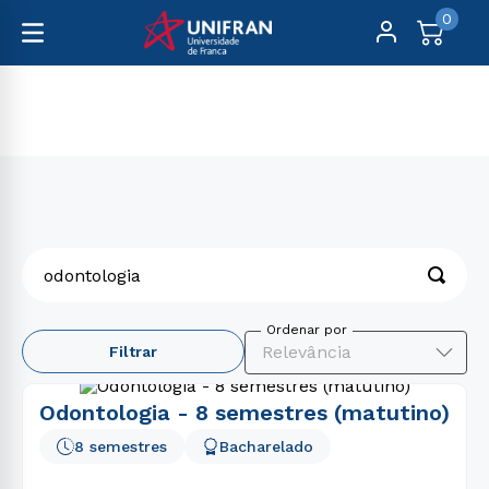
0
odontologia
O que você procura?
Relevância
Filtrar
Odontologia - 8 semestres (matutino)
8 semestres
Bacharelado