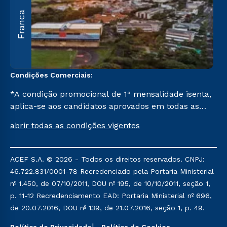
A
Franca
O
U
C
Condições Comerciais:
*A condição promocional de 1ª mensalidade isenta,
aplica-se aos candidatos aprovados em todas as
formas de ingresso, exceto na prova on-line ou
abrir todas as condições vigentes
agendada, que ofertam bolsas de até 50% de
desconto, ambos ingressantes no semestre vigente,
que ainda não tenham efetivado e/ou não tenham
ACEF S.A. © 2026 - Todos os direitos reservados. CNPJ:
cancelado ou trancado sua matrícula em uma das
46.722.831/0001-78 Recredenciado pela Portaria Ministerial
Instituições da Cruzeiro do Sul Educacional, no
nº 1.450, de 07/10/2011, DOU nº 195, de 10/10/2011, seção 1,
período de um ano. Tais condições não se aplicam
p. 11-12 Recredenciamento EAD: Portaria Ministerial nº 696,
aos cursos de Medicina, e também para
de 20.07.2016, DOU nº 139, de 21.07.2016, seção 1, p. 49.
matriculados via FIES, Prouni e outros programas