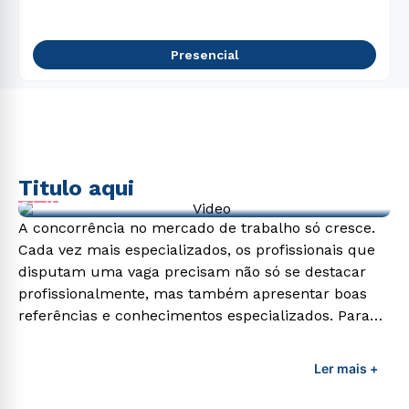
Presencial
Titulo aqui
Video de exemplo
A concorrência no mercado de trabalho só cresce.
Cada vez mais especializados, os profissionais que
disputam uma vaga precisam não só se destacar
profissionalmente, mas também apresentar boas
referências e conhecimentos especializados. Para
adquirir esses conhecimentos e capacitar os
profissionais da área é preciso garantir uma
Ler mais +
formação de qualidade que consiga suprir todas as
demandas exigidas atualmente.