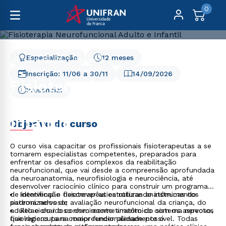
0
Especialização
12 meses
Pós-Graduação
Saúde
Fisioterapia Neurofuncional Adulto e Infantil
Inscrição:
11/06
a
30/11
14/09/2026
Fisioterapia
Presencial
Neurofuncional Adulto e
Infantil
Objetivo do curso
O curso visa capacitar os profissionais fisioterapeutas a se
tornarem especialistas competentes, preparados para
enfrentar os desafios complexos da reabilitação
neurofuncional, que vai desde a compreensão aprofundada
da neuroanatomia, neurofisiologia e neurociência, até
desenvolver raciocínio clínico para construir um programa
de intervenção fisioterapêutica utilizando instrumentos
Identificar e descrever as estruturas anatômicas do
padronizados de avaliação neurofuncional da criança, do
sistema nervoso;
adulto e do idoso com acometimento do sistema nervoso,
Relacionar o conhecimento anatômico com os aspectos
que repercuta na maior funcionalidade possível. Todas
fisiológicos para compreender plenamente o