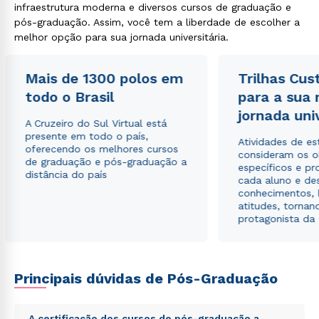
infraestrutura moderna e diversos cursos de graduação e
ou
pós-graduação. Assim, você tem a liberdade de escolher a
melhor opção para sua jornada universitária.
Mais de 1300 polos em
Trilhas Cus
todo o Brasil
para a sua
jornada uni
A Cruzeiro do Sul Virtual está
Estou de acordo com a
Política de Privacidade.
e
presente em todo o país,
Atividades de e
autorizo que meus dados sejam utilizados para o
oferecendo os melhores cursos
consideram os o
envio de conteúdos da Cruzeiro do Sul.
de graduação e pós-graduação a
específicos e pro
distância do país
cada aluno e de
conhecimentos, 
atitudes, tornan
protagonista da
Principais dúvidas de Pós-Graduação
A certificação dos cursos de pós-graduação a