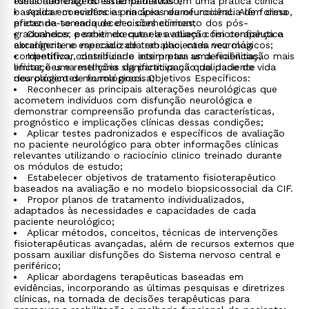
essas abordagens estão pautadas em uma prática clínica
funcionamento do sistema nervoso;
baseada em evidências na área neurofuncional. Além disso,
Aplicar conceitos e princípios da neurociência de forma
pretende-se enriquecer o conhecimento dos pós-
eficaz na tomada de decisões clínicas;
graduandos, permitindo que eles atuem com confiança e
Conhecer e saber executar a avaliação fisioterapêutica
excelência no mercado de trabalho, cada vez mais
abrangente e especializada em pacientes neurológicos;
competitivo, contribuindo assim para uma reabilitação mais
Identificar, classificar e interpretar as deficiências,
eficaz e uma melhoria significativa na qualidade de vida
limitações e restrições da participação do paciente
dos pacientes neurológicos. Objetivos Específicos:
neurológico de forma precisa;
Reconhecer as principais alterações neurológicas que
acometem indivíduos com disfunção neurológica e
demonstrar compreensão profunda das características,
prognóstico e implicações clínicas dessas condições;
Aplicar testes padronizados e específicos de avaliação
no paciente neurológico para obter informações clínicas
relevantes utilizando o raciocínio clinico treinado durante
os módulos de estudo;
Estabelecer objetivos de tratamento fisioterapêutico
baseados na avaliação e no modelo biopsicossocial da CIF.
Propor planos de tratamento individualizados,
adaptados às necessidades e capacidades de cada
paciente neurológico;
Aplicar métodos, conceitos, técnicas de intervenções
fisioterapêuticas avançadas, além de recursos externos que
possam auxiliar disfunções do Sistema nervoso central e
periférico;
Aplicar abordagens terapêuticas baseadas em
evidências, incorporando as últimas pesquisas e diretrizes
clínicas, na tomada de decisões terapêuticas para