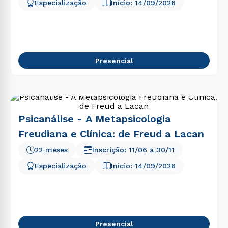
5
º
psicologia
Especialização
Início:
14/09/2026
6
º
biomedicina
7
º
direito
8
º
fisioterapia
Presencial
9
º
pedagogia
10
º
estética
Psicanálise - A Metapsicologia
Freudiana e Clínica: de Freud a Lacan
22 meses
Inscrição:
11/06
a
30/11
Especialização
Início:
14/09/2026
Presencial