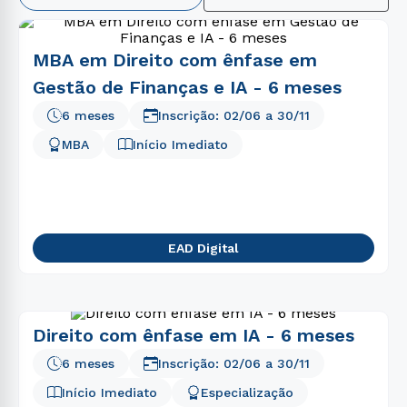
2
º
enfermagem
MBA em Direito com ênfase em
3
º
medicina
Gestão de Finanças e IA - 6 meses
4
º
educação física
6 meses
Inscrição:
02/06
a
30/11
5
º
psicologia
MBA
Início Imediato
6
º
biomedicina
7
º
direito
8
º
fisioterapia
EAD Digital
9
º
pedagogia
10
º
estética
Direito com ênfase em IA - 6 meses
6 meses
Inscrição:
02/06
a
30/11
Início Imediato
Especialização