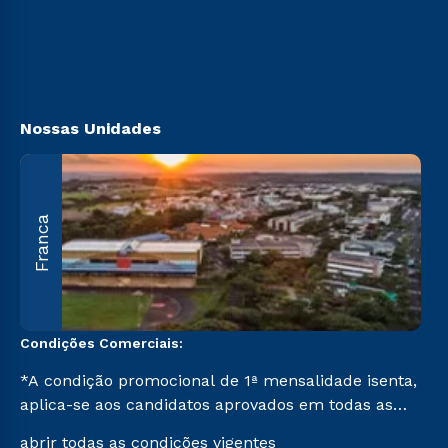
Ingresso via Enem
Sou Ex-aluno
Retorne ao Curso
Canais de Atendimento
Segunda Graduação
Acessibilidade
Transferência
Biblioteca
Nossas Unidades
A
Franca
O
U
C
Condições Comerciais:
*A condição promocional de 1ª mensalidade isenta,
aplica-se aos candidatos aprovados em todas as
formas de ingresso, exceto na prova on-line ou
abrir todas as condições vigentes