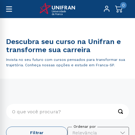
0
Pós-Graduação
Descubra seu curso na Unifran e
transforme sua carreira
Invista no seu futuro com cursos pensados para transformar sua
trajetória. Conheça nossas opções e estude em Franca-SP.
O que você procura?
TERMOS MAIS BUSCADOS
Relevância
Filtrar
1
º
engenharia