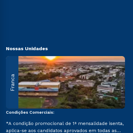
Sou Aluno
Vestibular Solidário
Sou Candidato
Ingresso via Enem
Sou Ex-aluno
Retorne ao Curso
Canais de Atendimento
Segunda Graduação
Acessibilidade
Transferência
Biblioteca
Nossas Unidades
A
Franca
O
U
C
Condições Comerciais:
*A condição promocional de 1ª mensalidade isenta,
aplica-se aos candidatos aprovados em todas as