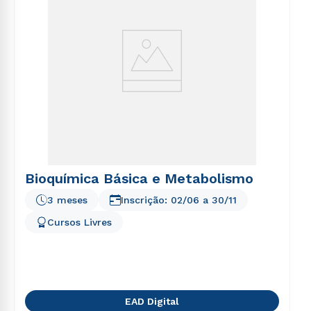
Estou de acordo com a
Política de Privacidade.
e
autorizo que meus dados sejam utilizados para o
envio de conteúdos da Cruzeiro do Sul.
Bioquímica Básica e Metabolismo
3 meses
Inscrição:
02/06
a
30/11
Cursos Livres
EAD Digital