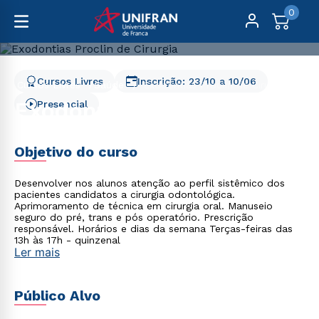
0
Cursos Livres
Inscrição:
23/10
a
10/06
Cursos Livres
Saúde
Exodontias Proclin de Cirurgia
Exodontias Proclin de
Presencial
Cirurgia
Objetivo do curso
Desenvolver nos alunos atenção ao perfil sistêmico dos
pacientes candidatos a cirurgia odontológica.
Aprimoramento de técnica em cirurgia oral. Manuseio
seguro do pré, trans e pós operatório. Prescrição
responsável. Horários e dias da semana Terças-feiras das
13h às 17h - quinzenal
Ler mais
Público Alvo