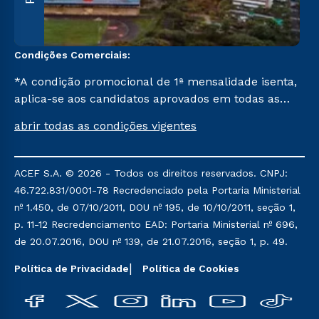
Condições Comerciais:
*A condição promocional de 1ª mensalidade isenta,
aplica-se aos candidatos aprovados em todas as
formas de ingresso, exceto na prova on-line ou
abrir todas as condições vigentes
agendada, que ofertam bolsas de até 50% de
desconto, ambos ingressantes no semestre vigente,
que ainda não tenham efetivado e/ou não tenham
ACEF S.A. © 2026 - Todos os direitos reservados. CNPJ:
cancelado ou trancado sua matrícula em uma das
46.722.831/0001-78 Recredenciado pela Portaria Ministerial
Instituições da Cruzeiro do Sul Educacional, no
nº 1.450, de 07/10/2011, DOU nº 195, de 10/10/2011, seção 1,
período de um ano. Tais condições não se aplicam
p. 11-12 Recredenciamento EAD: Portaria Ministerial nº 696,
aos cursos de Medicina, e também para
de 20.07.2016, DOU nº 139, de 21.07.2016, seção 1, p. 49.
matriculados via FIES, Prouni e outros programas
governamentais, e não se acumula com nenhuma
Política de Privacidade
Política de Cookies
outra campanha ofertada pela Instituição.