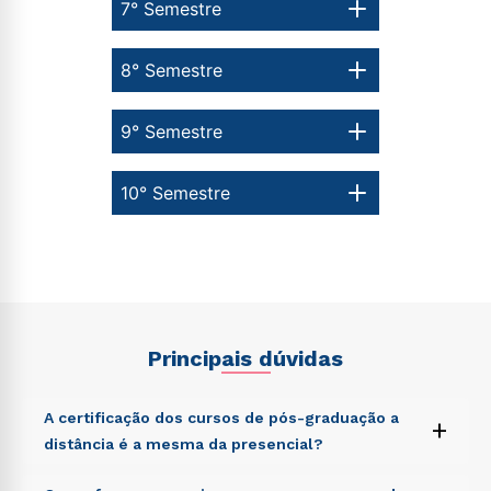
7° Semestre
8° Semestre
9° Semestre
10° Semestre
Principais dúvidas
A certificação dos cursos de pós-graduação a
+
distância é a mesma da presencial?
Sed ut perspiciatis unde omnis iste natus error sit