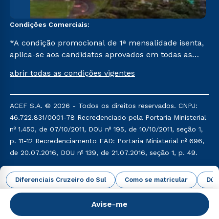
Condições Comerciais:
*A condição promocional de 1ª mensalidade isenta,
aplica-se aos candidatos aprovados em todas as
formas de ingresso, exceto na prova on-line ou
abrir todas as condições vigentes
agendada, que ofertam bolsas de até 50% de
desconto, ambos ingressantes no semestre vigente,
que ainda não tenham efetivado e/ou não tenham
ACEF S.A. © 2026 - Todos os direitos reservados. CNPJ:
cancelado ou trancado sua matrícula em uma das
46.722.831/0001-78 Recredenciado pela Portaria Ministerial
Instituições da Cruzeiro do Sul Educacional, no
nº 1.450, de 07/10/2011, DOU nº 195, de 10/10/2011, seção 1,
período de um ano. Tais condições não se aplicam
p. 11-12 Recredenciamento EAD: Portaria Ministerial nº 696,
aos cursos de Medicina, e também para
de 20.07.2016, DOU nº 139, de 21.07.2016, seção 1, p. 49.
matriculados via FIES, Prouni e outros programas
governamentais, e não se acumula com nenhuma
Política de Privacidade
Política de Cookies
Diferenciais Cruzeiro do Sul
Como se matricular
Dúv
outra campanha ofertada pela Instituição.
Avise-me