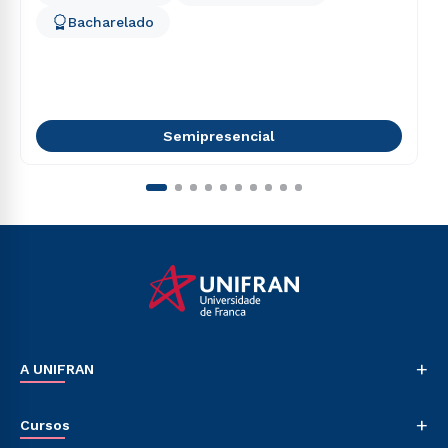
Bacharelado
Semipresencial
+
A UNIFRAN
Nossa História
+
Cursos
Sala de Imprensa