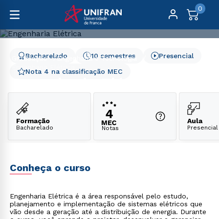
0
Bacharelado
10 semestres
Presencial
Graduação
Engenharia e Tecnologia
Engenharia Elétrica
Nota 4 na classificação MEC
Engenharia Elétrica
Formação
Aula
Bacharelado
Presencial
Notas
Conheça o curso
Engenharia Elétrica é a área responsável pelo estudo,
planejamento e implementação de sistemas elétricos que
vão desde a geração até a distribuição de energia. Durante