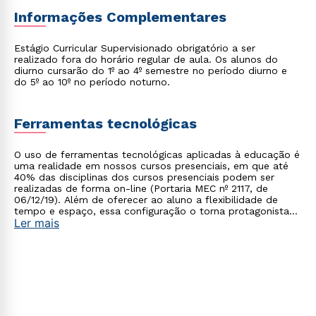
Informações Complementares
Estágio Curricular Supervisionado obrigatório a ser
realizado fora do horário regular de aula. Os alunos do
diurno cursarão do 1º ao 4º semestre no período diurno e
do 5º ao 10º no período noturno.
Rápido e fácil
WhatsApp
ou
Ferramentas tecnológicas
O uso de ferramentas tecnológicas aplicadas à educação é
uma realidade em nossos cursos presenciais, em que até
40% das disciplinas dos cursos presenciais podem ser
realizadas de forma on-line (Portaria MEC nº 2117, de
06/12/19). Além de oferecer ao aluno a flexibilidade de
tempo e espaço, essa configuração o torna protagonista
Ler mais
no processo de construção do seu conhecimento.
Estou de acordo com a
Política de Privacidade.
e
autorizo que meus dados sejam utilizados para o
envio de conteúdos da Cruzeiro do Sul.