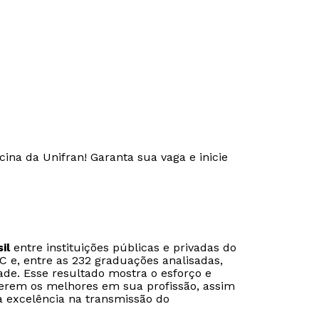
ina da Unifran! Garanta sua vaga e inicie
Rápido e fácil
Rápido e fácil
il
entre instituições públicas e privadas do
WhatsApp
WhatsApp
C e, entre as 232 graduações analisadas,
ade. Esse resultado mostra o esforço e
ou
ou
erem os melhores em sua profissão, assim
 excelência na transmissão do