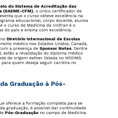
selo do Sistema de Acreditação das
na (SAEME-CFM)
, o único certificador de
resenta que o curso obteve excelência na
rograma educacional, corpo docente, alunos
ue o curso de Medicina da Unifran é o
Estou de acordo com a
Estou de acordo com a
Política de Privacidade.
Política de Privacidade.
e
e
das do país e ensina com excelência.
autorizo que meus dados sejam utilizados para o
autorizo que meus dados sejam utilizados para o
envio de conteúdos da Unifran.
envio de conteúdos da Cruzeiro do Sul.
o no
Diretório Internacional de Escolas
e ensino médico nos Estados Unidos, Canadá,
a com a presença de
Sponsor Notes
. Dentre
l, estão a revalidação do diploma médico
dade de origem estiver listada no WDOMS.
a para quem deseja seguir carreira no
da Graduação à Pós-
ue oferece a formação completa para se
da graduação, é possível dar continuidade
 de
Pós-Graduação
no campo de Medicina.