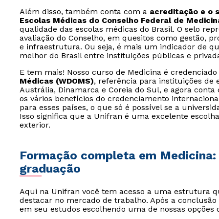
Além disso, também conta com a
acreditação e o 
Escolas Médicas do Conselho Federal de Medici
qualidade das escolas médicas do Brasil. O selo rep
avaliação do Conselho, em quesitos como gestão, p
e infraestrutura. Ou seja, é mais um indicador de q
melhor do Brasil entre instituições públicas e priva
E tem mais! Nosso curso de Medicina é credenciad
Médicas (WDOMS)
, referência para instituições d
Austrália, Dinamarca e Coreia do Sul, e agora cont
os vários benefícios do credenciamento internaciona
para esses países, o que só é possível se a universi
Isso significa que a Unifran é uma excelente escolh
exterior.
Formação completa em Medicina: 
graduação
Aqui na Unifran você tem acesso a uma estrutura q
destacar no mercado de trabalho. Após a conclusão 
em seu estudos escolhendo uma de nossas opções