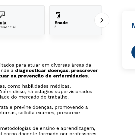
Enade
ula
5
resencial
itados para atuar em diversas áreas da
ende a
diagnosticar doenças, prescrever
tuar na prevenção de enfermidades
.
icas, como habilidades médicas,
Além disso, há estágios supervisionados
idade do mercado de trabalho.
trata e previne doenças, promovendo a
intomas, solicita exames, prescreve
s metodologias de ensino e aprendizagem,
ui corpo docente formado por professores