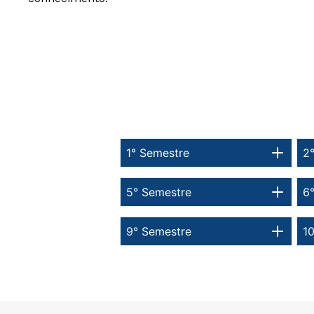
1° Semestre
2
5° Semestre
6
9° Semestre
1