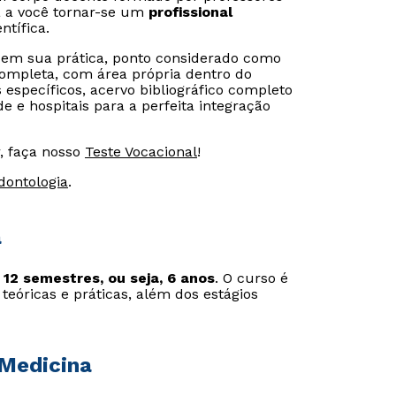
a a você tornar-se um
profissional
tífica.
em sua prática, ponto considerado como
completa, com área própria dentro do
específicos, acervo bibliográfico completo
 e hospitais para a perfeita integração
, faça nosso
Teste Vocacional
!
dontologia
.
a
e
12 semestres, ou seja, 6 anos
. O curso é
teóricas e práticas, além dos estágios
 Medicina