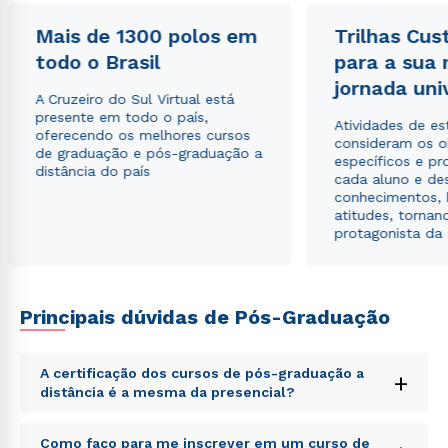
Mais de 1300 polos em
Trilhas Cus
todo o Brasil
para a sua
jornada uni
A Cruzeiro do Sul Virtual está
presente em todo o país,
Atividades de e
oferecendo os melhores cursos
consideram os o
de graduação e pós-graduação a
específicos e pro
distância do país
cada aluno e de
conhecimentos, 
atitudes, tornan
protagonista da
Principais dúvidas de Pós-Graduação
A certificação dos cursos de pós-graduação a
+
distância é a mesma da presencial?
Rápido e fácil
Sed ut perspiciatis unde omnis iste natus error sit
Como faço para me inscrever em um curso de
WhatsApp