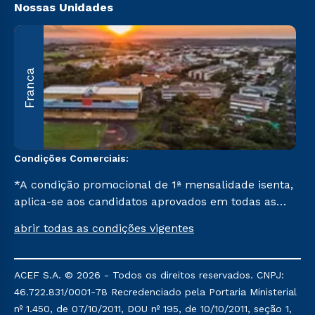
Nossas Unidades
A
Franca
O
U
C
Condições Comerciais:
*A condição promocional de 1ª mensalidade isenta,
aplica-se aos candidatos aprovados em todas as
formas de ingresso, exceto na prova on-line ou
abrir todas as condições vigentes
agendada, que ofertam bolsas de até 50% de
desconto, ambos ingressantes no semestre vigente,
que ainda não tenham efetivado e/ou não tenham
ACEF S.A. © 2026 - Todos os direitos reservados. CNPJ:
cancelado ou trancado sua matrícula em uma das
46.722.831/0001-78 Recredenciado pela Portaria Ministerial
Instituições da Cruzeiro do Sul Educacional, no
nº 1.450, de 07/10/2011, DOU nº 195, de 10/10/2011, seção 1,