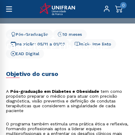
0
Pós-Graduação
10 meses
Pós-Graduação
Medicina
Diabetes e Obesidade
Diabetes e Obesidade
Inscrição:
05/11
a
01/06
Início Imediato
EAD Digital
Objetivo do curso
A
Pós-graduação em Diabetes e Obesidade
tem como
propósito preparar o médico para atuar com precisão
diagnóstica, visão preventiva e definição de condutas
terapêuticas que considerem a singularidade de cada
paciente
O programa também estimula uma prática ética e reflexiva,
formando profissionais aptos a liderar equipes
multiprofissionais e a enfrentar os desafios clínicos mais