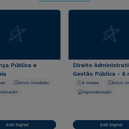
nça Pública e
Direito Administrat
nia
Gestão Pública - 6
ses
Início Imediato
6 meses
Início I
ialização
Especialização
EAD Digital
EAD Digital