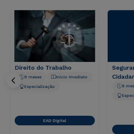
Direito do Trabalho
Segura
Cidada
9 meses
Início Imediato
9 me
Especialização
Espec
EAD Digital