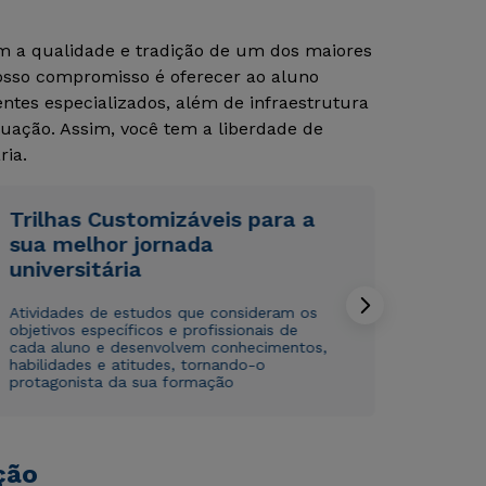
om a qualidade e tradição de um dos maiores
Nosso compromisso é oferecer ao aluno
tes especializados, além de infraestrutura
uação. Assim, você tem a liberdade de
ria.
Trilhas Customizáveis para a
Rápido e fácil
Rápido e fácil
sua melhor jornada
WhatsApp
WhatsApp
universitária
ou
ou
Atividades de estudos que consideram os
objetivos específicos e profissionais de
cada aluno e desenvolvem conhecimentos,
habilidades e atitudes, tornando-o
protagonista da sua formação
Estou de acordo com a
Estou de acordo com a
Política de Privacidade.
Política de Privacidade.
e
e
autorizo que meus dados sejam utilizados para o
autorizo que meus dados sejam utilizados para o
ção
envio de conteúdos da Cruzeiro do Sul.
envio de conteúdos da Cruzeiro do Sul.