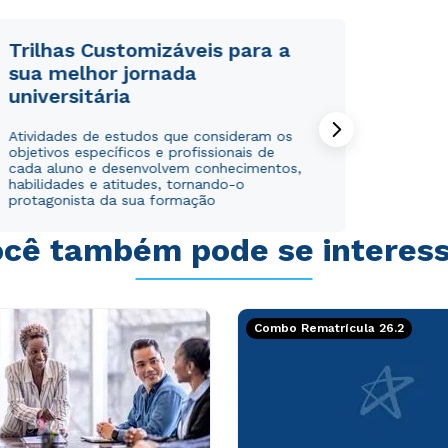
Trilhas Customizáveis para a
sua melhor jornada
universitária
Rápido e fácil
Rápido e fácil
Atividades de estudos que consideram os
WhatsApp
WhatsApp
objetivos específicos e profissionais de
ou
ou
cada aluno e desenvolvem conhecimentos,
habilidades e atitudes, tornando-o
protagonista da sua formação
cê também pode se interes
Estou de acordo com a
Estou de acordo com a
Política de Privacidade.
Política de Privacidade.
e
e
Combo Rematrícula 26.2
autorizo que meus dados sejam utilizados para o
autorizo que meus dados sejam utilizados para o
envio de conteúdos da Cruzeiro do Sul.
envio de conteúdos da Cruzeiro do Sul.