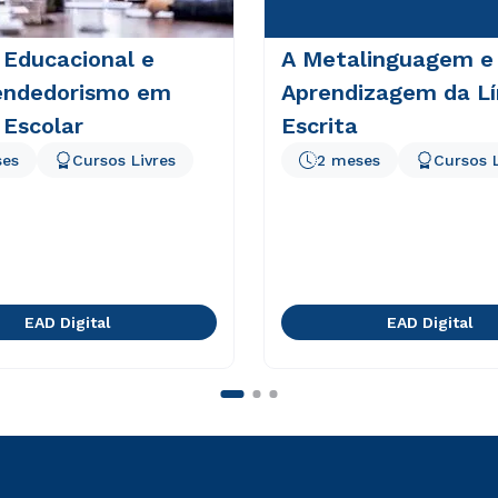
 Educacional e
A Metalinguagem e
ndedorismo em
Aprendizagem da L
 Escolar
Escrita
ses
Cursos Livres
2 meses
Cursos L
EAD Digital
EAD Digital