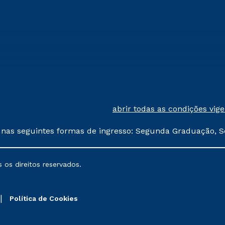
abrir todas as condições vig
 nas seguintes formas de ingresso: Segunda Graduação, S
comerciais oferecidos serão
 os direitos reservados.
nais poderão sofrer alterações nos períodos de rematríc
Política de Cookies