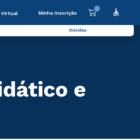
0
Minha Inscrição
 Virtual
Dúvidas
idático e