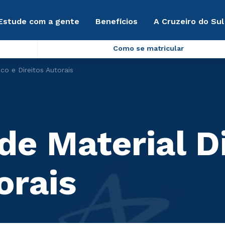
Estude com a gente
Benefícios
A Cruzeiro do Sul
Como se matricular
co e Direitos Autorais
de Material D
orais