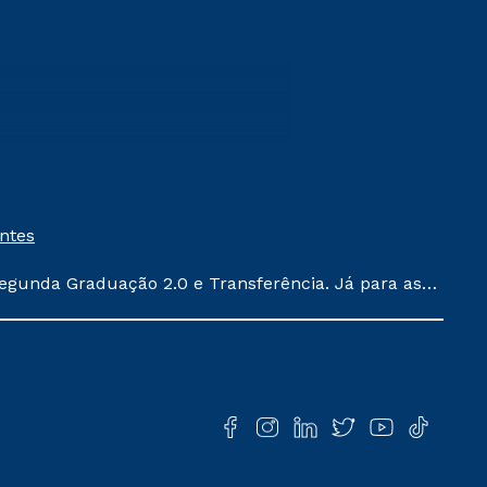
entes
egunda Graduação 2.0 e Transferência. Já para as
ula conforme exposto no contrato de prestação de