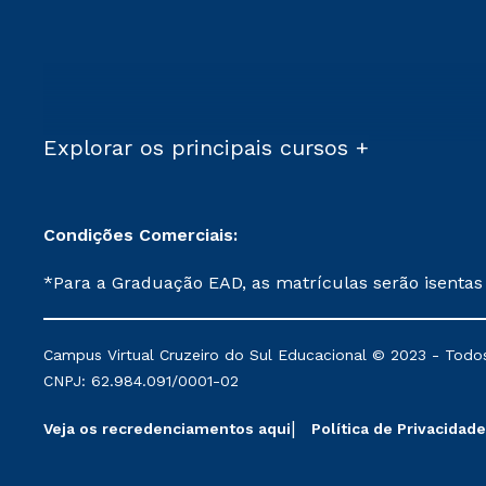
Explorar os principais cursos +
Condições Comerciais:
*Para a Graduação EAD, as matrículas serão isentas
demais, a taxa de matrícula será de R$ 49. *Para a Pós-graduação EAD, as ofertas mencionadas são referentes aos cursos: Ensino Religioso, Geografia para a
Docência e Metodologia do Ensino de História: Questões Atuais. **Semipresencial é um formato do Ensino a Distância. **Descontos 
Campus Virtual Cruzeiro do Sul Educacional © 2023 - Todos
mantidos conforme negociação. Descontos institucio
CNPJ: 62.984.091/0001-02
serviços.
Veja os recredenciamentos aqui
Política de Privacidade