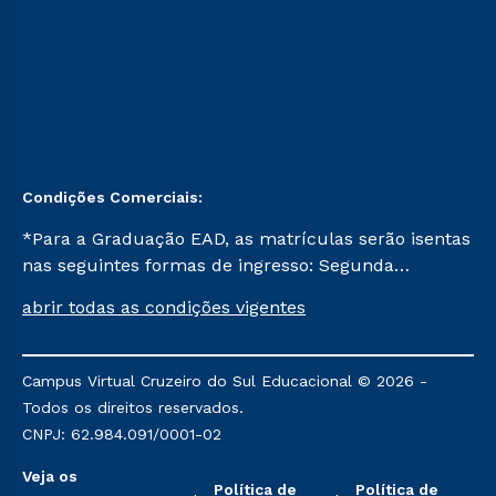
Condições Comerciais:
*Para a Graduação EAD, as matrículas serão isentas
nas seguintes formas de ingresso: Segunda
Graduação, Segunda Graduação 2.0 e Transferência.
abrir todas as condições vigentes
Já para as demais, a taxa de matrícula será de R$
49. *Para a Pós-graduação EAD, as ofertas
mencionadas são referentes aos cursos: Ensino
Campus Virtual Cruzeiro do Sul Educacional © 2026 -
Religioso, Geografia para a Docência e Metodologia
Todos os direitos reservados.
do Ensino de História: Questões Atuais.
CNPJ: 62.984.091/0001-02
Veja os
Política de
Política de