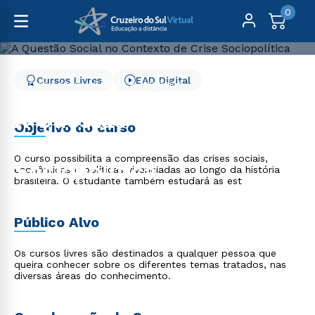
0
Cursos Livres
EAD Digital
Cursos Livres
Gestão e Negócios
A Questão Social no Contexto de Crise Sociopolítica
A Questão Social no
Objetivo do curso
Contexto de Crise
O curso possibilita a compreensão das crises sociais,
Sociopolítica
econômicas e políticas vivenciadas ao longo da história
brasileira. O estudante também estudará as est
Público Alvo
Os cursos livres são destinados a qualquer pessoa que
queira conhecer sobre os diferentes temas tratados, nas
diversas áreas do conhecimento.