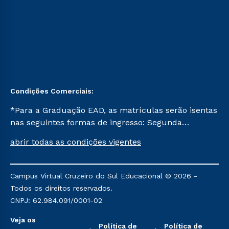
Condições Comerciais:
*Para a Graduação EAD, as matrículas serão isentas
nas seguintes formas de ingresso: Segunda
Graduação, Segunda Graduação 2.0 e Transferência.
abrir todas as condições vigentes
Já para as demais, a taxa de matrícula será de R$
49. *Para a Pós-graduação EAD, as ofertas
mencionadas são referentes aos cursos: Ensino
Campus Virtual Cruzeiro do Sul Educacional © 2026 -
Religioso, Geografia para a Docência e Metodologia
Todos os direitos reservados.
do Ensino de História: Questões Atuais.
CNPJ: 62.984.091/0001-02
Veja os
Política de
Política de