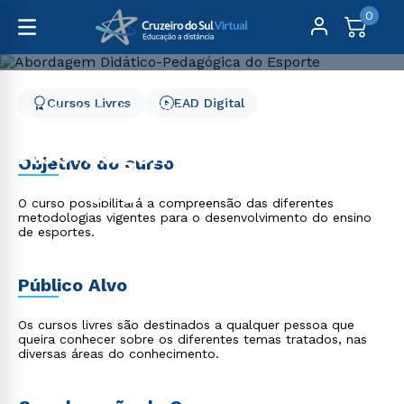
0
Cursos Livres
EAD Digital
Cursos Livres
Educação
Abordagem Didático-Pedagógica do Esporte
Abordagem Didático-
Objetivo do curso
Pedagógica do Esporte
O curso possibilitará a compreensão das diferentes
metodologias vigentes para o desenvolvimento do ensino
de esportes.
Público Alvo
Os cursos livres são destinados a qualquer pessoa que
queira conhecer sobre os diferentes temas tratados, nas
diversas áreas do conhecimento.