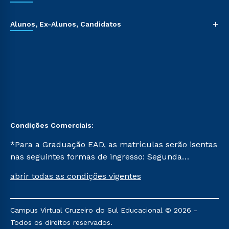
+
Alunos, Ex-Alunos, Candidatos
Condições Comerciais:
*Para a Graduação EAD, as matrículas serão isentas
nas seguintes formas de ingresso: Segunda
Graduação, Segunda Graduação 2.0 e Transferência.
abrir todas as condições vigentes
Já para as demais, a taxa de matrícula será de R$
49. *Para a Pós-graduação EAD, as ofertas
mencionadas são referentes aos cursos: Ensino
Campus Virtual Cruzeiro do Sul Educacional © 2026 -
Religioso, Geografia para a Docência e Metodologia
Todos os direitos reservados.