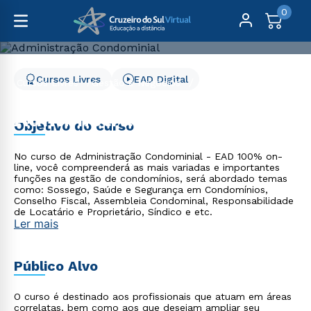
0
Cursos Livres
EAD Digital
Cursos Livres
Gestão e Negócios
Administração Condominial
Administração
Objetivo do curso
Condominial
No curso de Administração Condominial - EAD 100% on-
line, você compreenderá as mais variadas e importantes
funções na gestão de condomínios, será abordado temas
como: Sossego, Saúde e Segurança em Condomínios,
Conselho Fiscal, Assembleia Condominal, Responsabilidade
de Locatário e Proprietário, Síndico e etc.
Ler mais
Público Alvo
O curso é destinado aos profissionais que atuam em áreas
correlatas, bem como aos que desejam ampliar seu