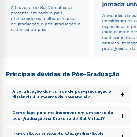
jornada uni
A Cruzeiro do Sul Virtual está
presente em todo o país,
Atividades de e
oferecendo os melhores cursos
consideram os o
de graduação e pós-graduação a
específicos e pro
distância do país
cada aluno e de
conhecimentos, 
atitudes, tornan
protagonista da
Rápido e fácil
WhatsApp
ou
Principais dúvidas de Pós-Graduação
A certificação dos cursos de pós-graduação a
+
distância é a mesma da presencial?
Sed ut perspiciatis unde omnis iste natus error sit
Como faço para me inscrever em um curso de
Estou de acordo com a
Política de Privacidade.
e
+
voluptatem accusantium doloremque laudantium,
autorizo que meus dados sejam utilizados para o
pós-graduação na Cruzeiro do Sul Virtual?
totam rem aperiam, eaque ipsa quae ab illo inventore
envio de conteúdos da Cruzeiro do Sul.
veritatis et quasi architecto beatae vitae dicta sunt
Sed ut perspiciatis unde omnis iste natus error sit
explicabo. Nemo enim ipsam voluptatem quia
Como são os cursos de pós-graduação da