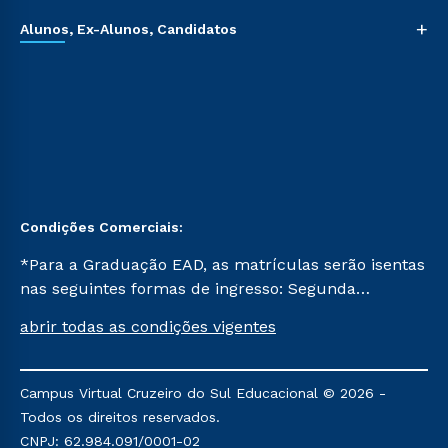
+
Alunos, Ex-Alunos, Candidatos
Condições Comerciais:
*Para a Graduação EAD, as matrículas serão isentas
nas seguintes formas de ingresso: Segunda
Graduação, Segunda Graduação 2.0 e Transferência.
abrir todas as condições vigentes
Já para as demais, a taxa de matrícula será de R$
49. *Para a Pós-graduação EAD, as ofertas
mencionadas são referentes aos cursos: Ensino
Campus Virtual Cruzeiro do Sul Educacional © 2026 -
Religioso, Geografia para a Docência e Metodologia
Todos os direitos reservados.
do Ensino de História: Questões Atuais.
CNPJ: 62.984.091/0001-02