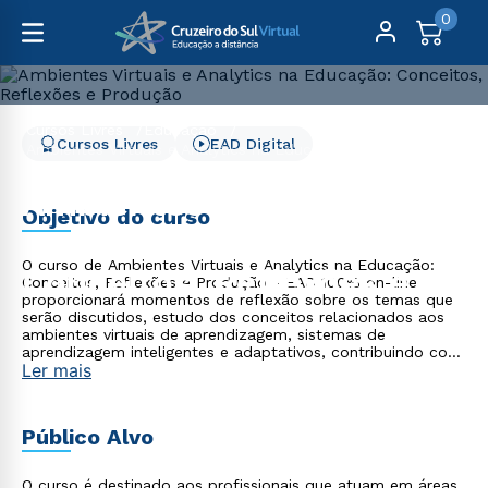
0
Cursos Livres
Educação
Cursos Livres
EAD Digital
Ambientes Virtuais e Analytics na Educação: Conceitos,
Reflexões e Produção
Ambientes Virtuais e
Objetivo do curso
Analytics na Educação:
O curso de Ambientes Virtuais e Analytics na Educação:
Conceitos, Reflexões e
Conceitos, Reflexões e Produção - EAD 100% on-line
proporcionará momentos de reflexão sobre os temas que
Produção
serão discutidos, estudo dos conceitos relacionados aos
ambientes virtuais de aprendizagem, sistemas de
aprendizagem inteligentes e adaptativos, contribuindo com
Ler mais
sua formação continuada e trajetória profissional.
Destinado a todo profissional em qualquer área do saber
que necessita de conhecimento na área da Educação a
Distância.
Público Alvo
O curso é destinado aos profissionais que atuam em áreas