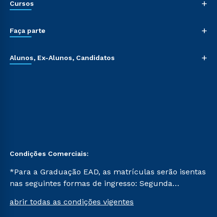
+
Cursos
+
Faça parte
+
Alunos, Ex-Alunos, Candidatos
Condições Comerciais:
*Para a Graduação EAD, as matrículas serão isentas
nas seguintes formas de ingresso: Segunda
Graduação, Segunda Graduação 2.0 e Transferência.
abrir todas as condições vigentes
Já para as demais, a taxa de matrícula será de R$