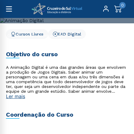
0
Cursos Livres
EAD Digital
Cursos Livres
Comunicação
Animação Digital
Animação Digital
Objetivo do curso
A Animação Digital é uma das grandes áreas que envolvem
a produção de Jogos Digitais. Saber animar um
personagem ou uma cena em duas e/ou três dimensões é
uma competência que todo desenvolvedor de jogos deve
ter, quer seja um desenvolvedor independente ou parte da
equipe de um grande estúdio. Saber animar envolve
Ler mais
algumas habilidades, como elaborar bem o roteiro de uma
cena, a sua composição, observando regras de
cinematografia, desenvolver bem um personagem e seu
modelo bi ou tridimensional. No curso de Animação Digital
Coordenação do Curso
- EAD 100% on-line pretende-se estudar os princípios
básicos para animação em duas e três dimensões. Serão
trabalhadas, ainda, as práticas de animação no ambiente
Blender.