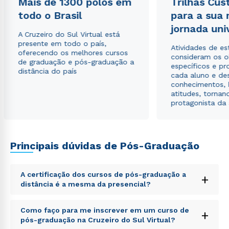
Mais de 1300 polos em
Trilhas Cus
todo o Brasil
para a sua
jornada uni
A Cruzeiro do Sul Virtual está
presente em todo o país,
Atividades de e
oferecendo os melhores cursos
consideram os o
de graduação e pós-graduação a
específicos e pro
distância do país
cada aluno e de
conhecimentos, 
atitudes, tornan
protagonista da
Rápido e fácil
WhatsApp
Principais dúvidas de Pós-Graduação
ou
A certificação dos cursos de pós-graduação a
+
distância é a mesma da presencial?
Sed ut perspiciatis unde omnis iste natus error sit
Como faço para me inscrever em um curso de
+
voluptatem accusantium doloremque laudantium,
pós-graduação na Cruzeiro do Sul Virtual?
totam rem aperiam, eaque ipsa quae ab illo inventore