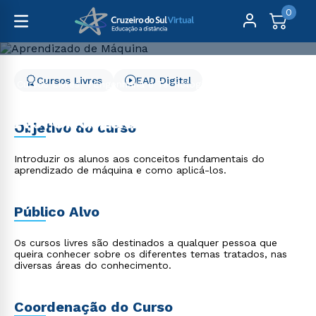
0
Cursos Livres
EAD Digital
Cursos Livres
Engenharia e Tecnologia
Aprendizado de Máquina
Aprendizado de Máquina
Objetivo do curso
Introduzir os alunos aos conceitos fundamentais do
aprendizado de máquina e como aplicá-los.
Público Alvo
Os cursos livres são destinados a qualquer pessoa que
queira conhecer sobre os diferentes temas tratados, nas
diversas áreas do conhecimento.
Coordenação do Curso