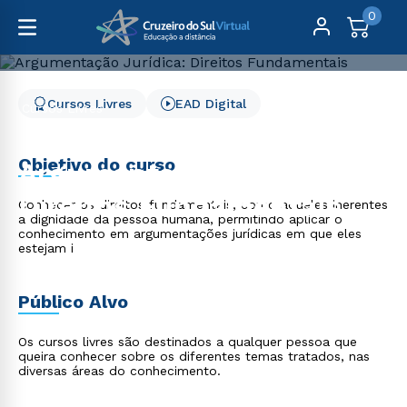
0
Cursos Livres
EAD Digital
Cursos Livres
Direito, Relações Internacionais e Ciência Política
Argumentação Jurídica: Direitos Fundamentais
Objetivo do curso
Argumentação Jurídica:
Direitos Fundamentais
Conhecer os direitos fundamentais, como aqueles inerentes
a dignidade da pessoa humana, permitindo aplicar o
conhecimento em argumentações jurídicas em que eles
estejam i
Público Alvo
Os cursos livres são destinados a qualquer pessoa que
queira conhecer sobre os diferentes temas tratados, nas
diversas áreas do conhecimento.