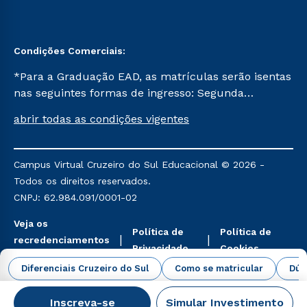
Condições Comerciais:
*Para a Graduação EAD, as matrículas serão isentas
nas seguintes formas de ingresso: Segunda
Graduação, Segunda Graduação 2.0 e Transferência.
abrir todas as condições vigentes
Já para as demais, a taxa de matrícula será de R$
49. *Para a Pós-graduação EAD, as ofertas
mencionadas são referentes aos cursos: Ensino
Campus Virtual Cruzeiro do Sul Educacional © 2026 -
Religioso, Geografia para a Docência e Metodologia
Todos os direitos reservados.
do Ensino de História: Questões Atuais.
CNPJ: 62.984.091/0001-02
Veja os
Política de
Política de
recredenciamentos
Privacidade
Cookies
aqui
Diferenciais Cruzeiro do Sul
Como se matricular
Dúv
Inscreva-se
Simular Investimento