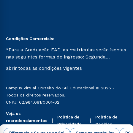
Condições Comerciais:
*Para a Graduação EAD, as matrículas serão isentas
nas seguintes formas de ingresso: Segunda
Graduação, Segunda Graduação 2.0 e Transferência.
abrir todas as condições vigentes
Já para as demais, a taxa de matrícula será de R$
49. *Para a Pós-graduação EAD, as ofertas
mencionadas são referentes aos cursos: Ensino
Campus Virtual Cruzeiro do Sul Educacional © 2026 -
Religioso, Geografia para a Docência e Metodologia
Todos os direitos reservados.
do Ensino de História: Questões Atuais.
CNPJ: 62.984.091/0001-02
Veja os
Política de
Política de
recredenciamentos
Privacidade
Cookies
aqui
Diferenciais Cruzeiro do Sul
Como se matricular
Dúv