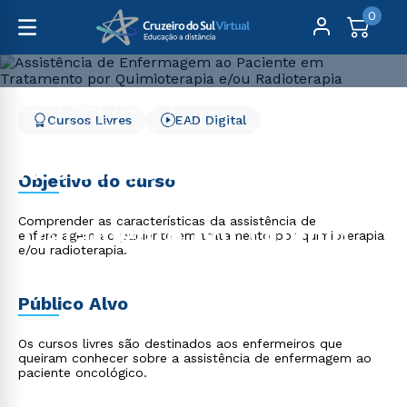
0
Cursos Livres
Saúde
Cursos Livres
EAD Digital
Assist. de Enfermagem ao Paciente em Tratamento por
Quimio. e/ou Radio.
Assist. de Enfermagem
Objetivo do curso
ao Paciente em
Comprender as características da assistência de
Tratamento por Quimio.
enfermagem ao paciente em tratamento por quimioterapia
e/ou radioterapia.
e/ou Radio.
Público Alvo
Os cursos livres são destinados aos enfermeiros que
queiram conhecer sobre a assistência de enfermagem ao
paciente oncológico.