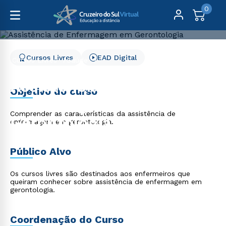
0
Cursos Livres
EAD Digital
Cursos Livres
Saúde
Assistência de Enfermagem em Gerontologia
Assistência de
Objetivo do curso
Enfermagem em
Comprender as características da assistência de
Gerontologia
enfermagem em gerontologia.
Público Alvo
Os cursos livres são destinados aos enfermeiros que
queiram conhecer sobre assistência de enfermagem em
gerontologia.
Coordenação do Curso