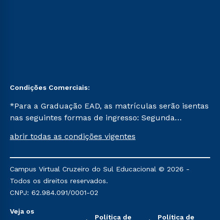
Condições Comerciais:
*Para a Graduação EAD, as matrículas serão isentas
nas seguintes formas de ingresso: Segunda
Graduação, Segunda Graduação 2.0 e Transferência.
abrir todas as condições vigentes
Já para as demais, a taxa de matrícula será de R$
49. *Para a Pós-graduação EAD, as ofertas
mencionadas são referentes aos cursos: Ensino
Campus Virtual Cruzeiro do Sul Educacional © 2026 -
Religioso, Geografia para a Docência e Metodologia
Todos os direitos reservados.
do Ensino de História: Questões Atuais.
CNPJ: 62.984.091/0001-02
Veja os
Política de
Política de