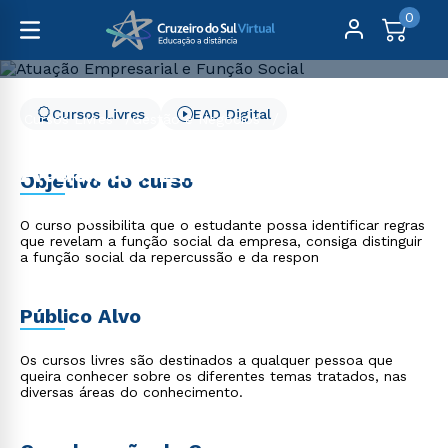
0
Cursos Livres
EAD Digital
Cursos Livres
Gestão e Negócios
Atuação Empresarial e Função Social
Atuação Empresarial e
Objetivo do curso
Função Social
O curso possibilita que o estudante possa identificar regras
que revelam a função social da empresa, consiga distinguir
a função social da repercussão e da respon
Público Alvo
Os cursos livres são destinados a qualquer pessoa que
queira conhecer sobre os diferentes temas tratados, nas
diversas áreas do conhecimento.