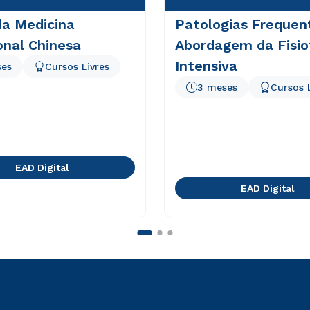
da Medicina
Patologias Frequen
onal Chinesa
Abordagem da Fisio
Intensiva
ses
Cursos Livres
3 meses
Cursos 
EAD Digital
EAD Digital