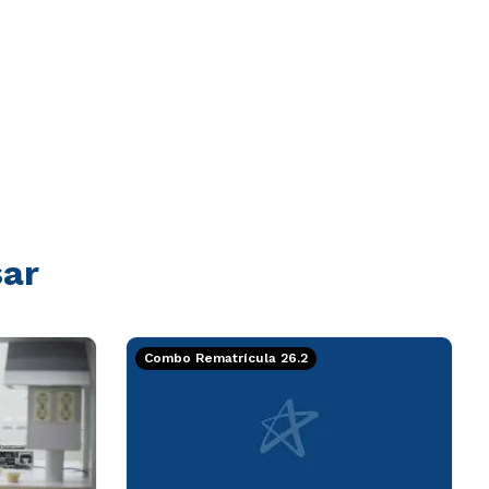
sar
Combo Rematrícula 26.2