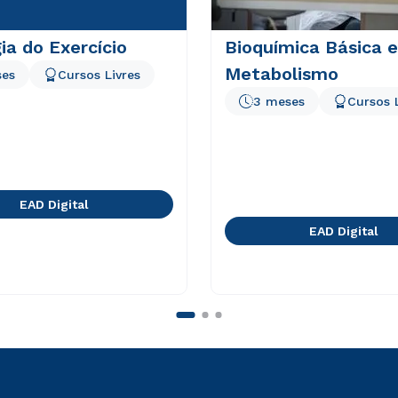
gia do Exercício
Bioquímica Básica e
Metabolismo
ses
Cursos Livres
3 meses
Cursos 
EAD Digital
EAD Digital