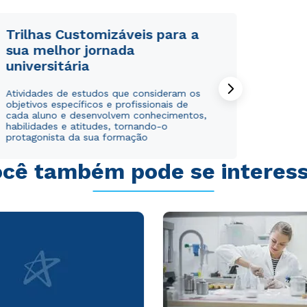
Trilhas Customizáveis para a
sua melhor jornada
universitária
Rápido e fácil
Rápido e fácil
Atividades de estudos que consideram os
WhatsApp
WhatsApp
objetivos específicos e profissionais de
ou
ou
cada aluno e desenvolvem conhecimentos,
habilidades e atitudes, tornando-o
protagonista da sua formação
cê também pode se interes
Estou de acordo com a
Estou de acordo com a
Política de Privacidade.
Política de Privacidade.
e
e
autorizo que meus dados sejam utilizados para o
autorizo que meus dados sejam utilizados para o
envio de conteúdos da Cruzeiro do Sul.
envio de conteúdos da Cruzeiro do Sul.