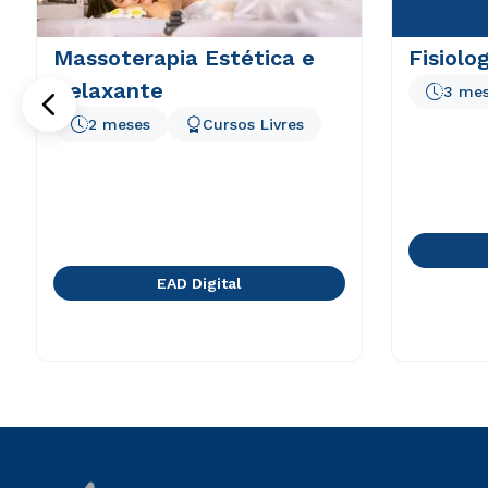
Massoterapia Estética e
Fisiolo
Relaxante
3 me
2 meses
Cursos Livres
EAD Digital