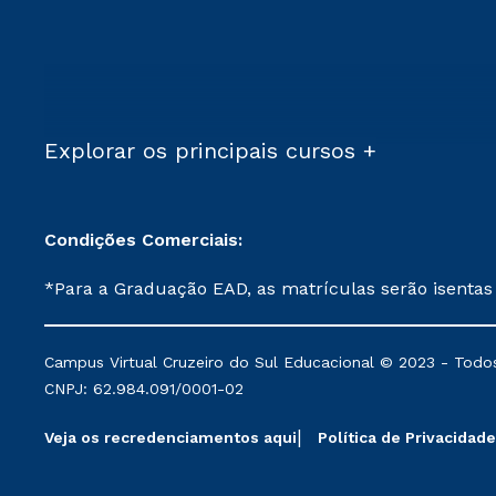
Explorar os principais cursos +
Condições Comerciais:
*Para a Graduação EAD, as matrículas serão isentas
demais, a taxa de matrícula será de R$ 49. *Para a Pós-graduação EAD, as ofertas mencionadas são referentes aos cursos: Ensino Religioso, Geografia para a
Docência e Metodologia do Ensino de História: Questões Atuais. **Semipresencial é um formato do Ensino a Distância. **Descontos 
Campus Virtual Cruzeiro do Sul Educacional © 2023 - Todos
mantidos conforme negociação. Descontos institucio
CNPJ: 62.984.091/0001-02
serviços.
Veja os recredenciamentos aqui
Política de Privacidade