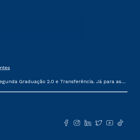
entes
egunda Graduação 2.0 e Transferência. Já para as
ula conforme exposto no contrato de prestação de