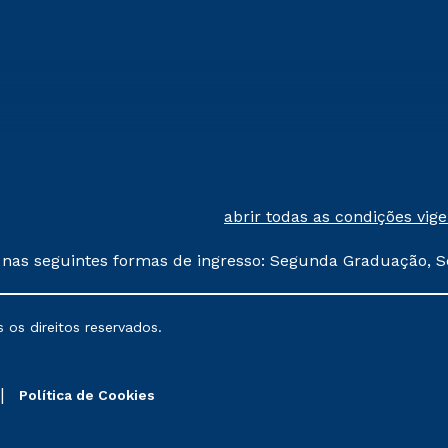
abrir todas as condições vig
 nas seguintes formas de ingresso: Segunda Graduação, S
comerciais oferecidos serão
 os direitos reservados.
nais poderão sofrer alterações nos períodos de rematríc
Política de Cookies