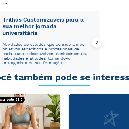
ria.
Trilhas Customizáveis para a
sua melhor jornada
universitária
Rápido e fácil
Rápido e fácil
WhatsApp
WhatsApp
Atividades de estudos que consideram os
objetivos específicos e profissionais de
ou
ou
cada aluno e desenvolvem conhecimentos,
habilidades e atitudes, tornando-o
protagonista da sua formação
cê também pode se interes
Estou de acordo com a
Estou de acordo com a
Política de Privacidade.
Política de Privacidade.
e
e
trícula 26.2
autorizo que meus dados sejam utilizados para o
autorizo que meus dados sejam utilizados para o
envio de conteúdos da Cruzeiro do Sul.
envio de conteúdos da Cruzeiro do Sul.