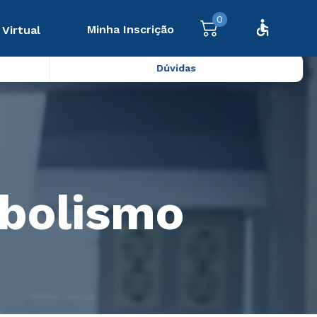
0
Minha Inscrição
 Virtual
Dúvidas
abolismo