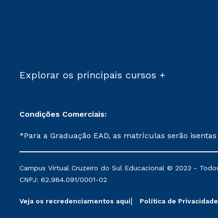
Explorar os principais cursos +
Condições Comerciais:
*Para a Graduação EAD, as matrículas serão isentas
demais, a taxa de matrícula será de R$ 49. *Para a Pós-graduação EAD, as ofertas mencionadas são referentes aos cursos: Ensino Religioso, Geografia para a
Docência e Metodologia do Ensino de História: Questões Atuais. **Semipresencial é um formato do Ensino a Distância. **Descontos 
Campus Virtual Cruzeiro do Sul Educacional © 2023 - Todos
mantidos conforme negociação. Descontos institucio
CNPJ: 62.984.091/0001-02
serviços.
Veja os recredenciamentos aqui
Política de Privacidade