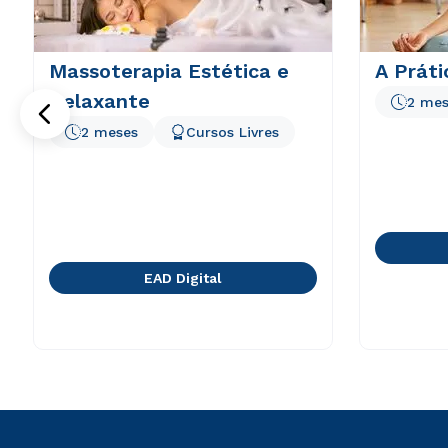
Massoterapia Estética e
A Práti
Relaxante
2 mes
2 meses
Cursos Livres
EAD Digital