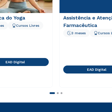
ca do Yoga
Assistência e Atenç
Farmacêutica
es
Cursos Livres
3 meses
Cursos 
EAD Digital
EAD Digital