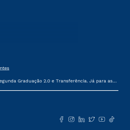
entes
egunda Graduação 2.0 e Transferência. Já para as
ula conforme exposto no contrato de prestação de