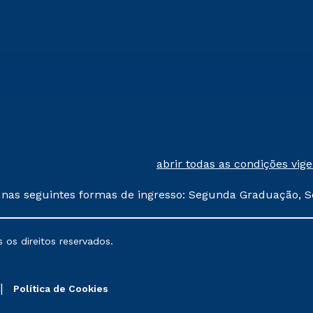
abrir todas as condições vig
 nas seguintes formas de ingresso: Segunda Graduação, S
comerciais oferecidos serão
 os direitos reservados.
nais poderão sofrer alterações nos períodos de rematríc
Política de Cookies