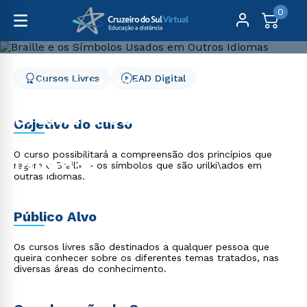
0
Cursos Livres
EAD Digital
Cursos Livres
Educação
Braille e os Símbolos Usados em Outros Idiomas
Braille e os Símbolos
Objetivo do curso
Usados em Outros
O curso possibilitará a compreensão dos princípios que
Idiomas
regem o Braille e os símbolos que são urilki\ados em
outras idiomas.
Público Alvo
Os cursos livres são destinados a qualquer pessoa que
queira conhecer sobre os diferentes temas tratados, nas
diversas áreas do conhecimento.