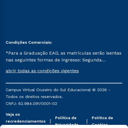
Condições Comerciais:
*Para a Graduação EAD, as matrículas serão isentas
nas seguintes formas de ingresso: Segunda
Graduação, Segunda Graduação 2.0 e Transferência.
abrir todas as condições vigentes
Já para as demais, a taxa de matrícula será de R$
49. *Para a Pós-graduação EAD, as ofertas
mencionadas são referentes aos cursos: Ensino
Campus Virtual Cruzeiro do Sul Educacional © 2026 -
Religioso, Geografia para a Docência e Metodologia
Todos os direitos reservados.
do Ensino de História: Questões Atuais.
CNPJ: 62.984.091/0001-02
Veja os
Política de
Política de
recredenciamentos
Privacidade
Cookies