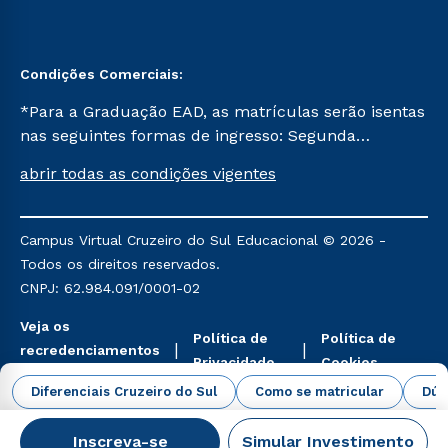
Condições Comerciais:
*Para a Graduação EAD, as matrículas serão isentas
nas seguintes formas de ingresso: Segunda
Graduação, Segunda Graduação 2.0 e Transferência.
abrir todas as condições vigentes
Já para as demais, a taxa de matrícula será de R$
49. *Para a Pós-graduação EAD, as ofertas
mencionadas são referentes aos cursos: Ensino
Campus Virtual Cruzeiro do Sul Educacional © 2026 -
Religioso, Geografia para a Docência e Metodologia
Todos os direitos reservados.
do Ensino de História: Questões Atuais.
CNPJ: 62.984.091/0001-02
Veja os
Política de
Política de
recredenciamentos
Privacidade
Cookies
aqui
Diferenciais Cruzeiro do Sul
Como se matricular
Dúv
Inscreva-se
Simular Investimento