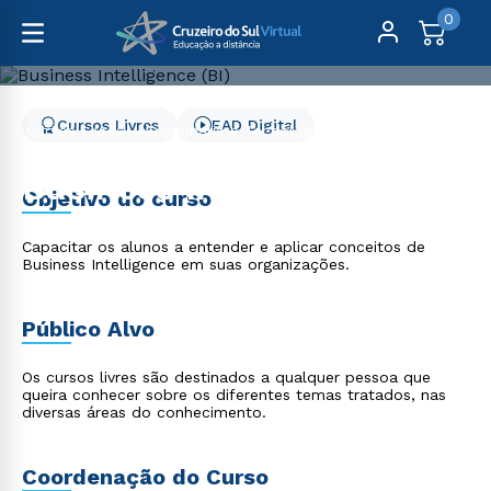
0
Cursos Livres
EAD Digital
Cursos Livres
Engenharia e Tecnologia
Business Intelligence (BI) - 2 meses
Business Intelligence (BI)
Objetivo do curso
- 2 meses
Capacitar os alunos a entender e aplicar conceitos de
Business Intelligence em suas organizações.
Público Alvo
Os cursos livres são destinados a qualquer pessoa que
queira conhecer sobre os diferentes temas tratados, nas
diversas áreas do conhecimento.
Coordenação do Curso