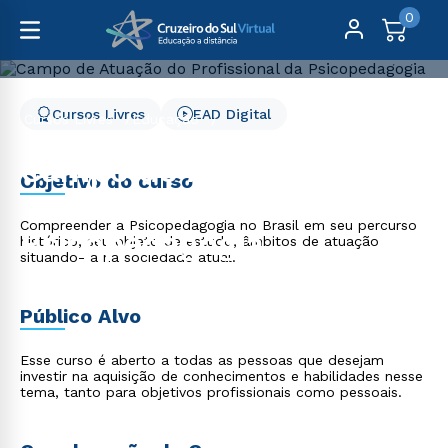
0
Cursos Livres
EAD Digital
Cursos Livres
Educação
Campo de Atuação do Profissional da Psicopedagogia
Campo de Atuação do
Objetivo do curso
Profissional da
Compreender a Psicopedagogia no Brasil em seu percurso
Psicopedagogia
histórico, seu objeto de estudo, âmbitos de atuação
situando- a na sociedade atual.
Público Alvo
Esse curso é aberto a todas as pessoas que desejam
investir na aquisição de conhecimentos e habilidades nesse
tema, tanto para objetivos profissionais como pessoais.