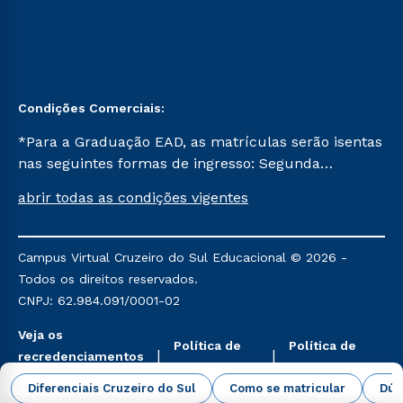
Condições Comerciais:
*Para a Graduação EAD, as matrículas serão isentas
nas seguintes formas de ingresso: Segunda
Graduação, Segunda Graduação 2.0 e Transferência.
abrir todas as condições vigentes
Já para as demais, a taxa de matrícula será de R$
49. *Para a Pós-graduação EAD, as ofertas
mencionadas são referentes aos cursos: Ensino
Campus Virtual Cruzeiro do Sul Educacional © 2026 -
Religioso, Geografia para a Docência e Metodologia
Todos os direitos reservados.
do Ensino de História: Questões Atuais.
CNPJ: 62.984.091/0001-02
Veja os
Política de
Política de
recredenciamentos
Privacidade
Cookies
aqui
Diferenciais Cruzeiro do Sul
Como se matricular
Dúv