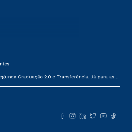
entes
egunda Graduação 2.0 e Transferência. Já para as
ula conforme exposto no contrato de prestação de