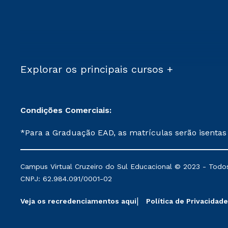
Explorar os principais cursos +
Condições Comerciais:
*Para a Graduação EAD, as matrículas serão isentas
demais, a taxa de matrícula será de R$ 49. *Para a Pós-graduação EAD, as ofertas mencionadas são referentes aos cursos: Ensino Religioso, Geografia para a
Docência e Metodologia do Ensino de História: Questões Atuais. **Semipresencial é um formato do Ensino a Distância. **Descontos 
Campus Virtual Cruzeiro do Sul Educacional © 2023 - Todos
mantidos conforme negociação. Descontos institucio
CNPJ: 62.984.091/0001-02
serviços.
Veja os recredenciamentos aqui
Política de Privacidade