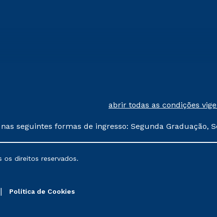
abrir todas as condições vig
 nas seguintes formas de ingresso: Segunda Graduação, S
comerciais oferecidos serão
 os direitos reservados.
nais poderão sofrer alterações nos períodos de rematríc
Política de Cookies