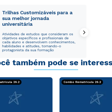
Trilhas Customizáveis para a
sua melhor jornada
universitária
Rápido e fácil
Rápido e fácil
Atividades de estudos que consideram os
WhatsApp
WhatsApp
objetivos específicos e profissionais de
ou
ou
cada aluno e desenvolvem conhecimentos,
habilidades e atitudes, tornando-o
protagonista da sua formação
cê também pode se interes
Estou de acordo com a
Estou de acordo com a
Política de Privacidade.
Política de Privacidade.
e
e
trícula 26.2
Combo Rematrícula 26.2
autorizo que meus dados sejam utilizados para o
autorizo que meus dados sejam utilizados para o
envio de conteúdos da Cruzeiro do Sul.
envio de conteúdos da Cruzeiro do Sul.