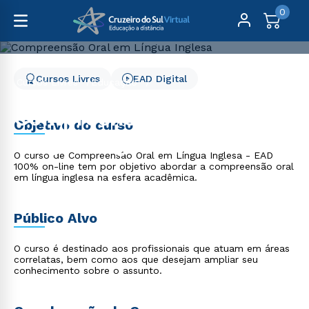
0
Cursos Livres
EAD Digital
Cursos Livres
Educação
Compreensão Oral em Língua Inglesa
Compreensão Oral em
Objetivo do curso
Língua Inglesa
O curso de Compreensão Oral em Língua Inglesa - EAD
100% on-line tem por objetivo abordar a compreensão oral
em língua inglesa na esfera acadêmica.
Público Alvo
O curso é destinado aos profissionais que atuam em áreas
correlatas, bem como aos que desejam ampliar seu
conhecimento sobre o assunto.