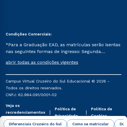
Condições Comerciais:
*Para a Graduação EAD, as matrículas serão isentas
nas seguintes formas de ingresso: Segunda
Graduação, Segunda Graduação 2.0 e Transferência.
abrir todas as condições vigentes
Já para as demais, a taxa de matrícula será de R$
49. *Para a Pós-graduação EAD, as ofertas
mencionadas são referentes aos cursos: Ensino
Campus Virtual Cruzeiro do Sul Educacional © 2026 -
Religioso, Geografia para a Docência e Metodologia
Todos os direitos reservados.
do Ensino de História: Questões Atuais.
CNPJ: 62.984.091/0001-02
Veja os
Política de
Política de
recredenciamentos
Privacidade
Cookies
aqui
Diferenciais Cruzeiro do Sul
Como se matricular
Dúv