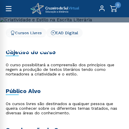
0
Cursos Livres
EAD Digital
Cursos Livres
Educação
Criatividade e Estilo na Escrita Literária
Criatividade e Estilo na
Objetivo do curso
Escrita Literária
O curso possibilitará a compreensão dos princípios que
regem a produção de textos literários tendo como
norteadores a criatividade e o estilo.
Público Alvo
Os cursos livres são destinados a qualquer pessoa que
queira conhecer sobre os diferentes temas tratados, nas
diversas áreas do conhecimento.