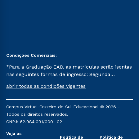
Condições Comerciais:
*Para a Graduação EAD, as matrículas serão isentas
nas seguintes formas de ingresso: Segunda
Graduação, Segunda Graduação 2.0 e Transferência.
abrir todas as condições vigentes
Já para as demais, a taxa de matrícula será de R$
49. *Para a Pós-graduação EAD, as ofertas
mencionadas são referentes aos cursos: Ensino
Campus Virtual Cruzeiro do Sul Educacional © 2026 -
Religioso, Geografia para a Docência e Metodologia
Todos os direitos reservados.
do Ensino de História: Questões Atuais.
CNPJ: 62.984.091/0001-02
Veja os
Política de
Política de