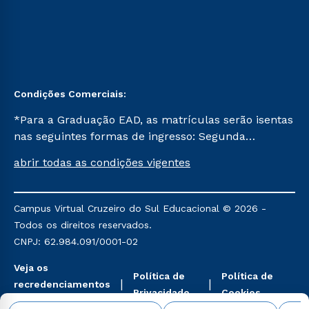
Condições Comerciais:
*Para a Graduação EAD, as matrículas serão isentas
nas seguintes formas de ingresso: Segunda
Graduação, Segunda Graduação 2.0 e Transferência.
abrir todas as condições vigentes
Já para as demais, a taxa de matrícula será de R$
49. *Para a Pós-graduação EAD, as ofertas
mencionadas são referentes aos cursos: Ensino
Campus Virtual Cruzeiro do Sul Educacional © 2026 -
Religioso, Geografia para a Docência e Metodologia
Todos os direitos reservados.
do Ensino de História: Questões Atuais.
CNPJ: 62.984.091/0001-02
Veja os
Política de
Política de
recredenciamentos
Privacidade
Cookies
aqui