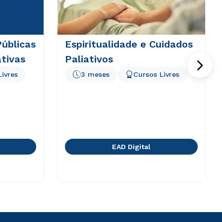
Públicas
Espiritualidade e Cuidados
tivas
Paliativos
Livres
3 meses
Cursos Livres
EAD Digital