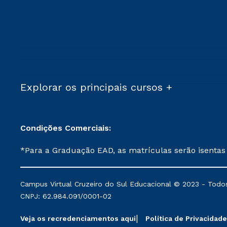
Explorar os principais cursos +
Condições Comerciais:
*Para a Graduação EAD, as matrículas serão isentas
demais, a taxa de matrícula será de R$ 49. *Para a Pós-graduação EAD, as ofertas mencionadas são referentes aos cursos: Ensino Religioso, Geografia para a
Docência e Metodologia do Ensino de História: Questões Atuais. **Semipresencial é um formato do Ensino a Distância. **Descontos 
Campus Virtual Cruzeiro do Sul Educacional © 2023 - Todos
mantidos conforme negociação. Descontos institucio
CNPJ: 62.984.091/0001-02
serviços.
Veja os recredenciamentos aqui
Política de Privacidade