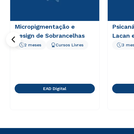
Micropigmentação e
Psicaná
Design de Sobrancelhas
Lacan e
2 meses
Cursos Livres
3 me
EAD Digital