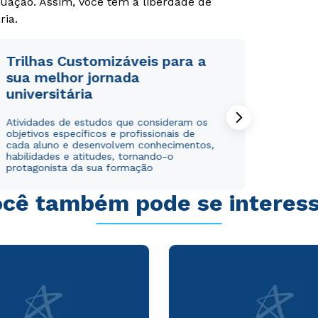
uação. Assim, você tem a liberdade de
ria.
Trilhas Customizáveis para a
sua melhor jornada
universitária
Rápido e fácil
Rápido e fácil
WhatsApp
WhatsApp
Atividades de estudos que consideram os
ou
ou
objetivos específicos e profissionais de
cada aluno e desenvolvem conhecimentos,
habilidades e atitudes, tornando-o
protagonista da sua formação
cê também pode se interes
Estou de acordo com a
Estou de acordo com a
Política de Privacidade.
Política de Privacidade.
e
e
autorizo que meus dados sejam utilizados para o
autorizo que meus dados sejam utilizados para o
envio de conteúdos da Cruzeiro do Sul.
envio de conteúdos da Cruzeiro do Sul.