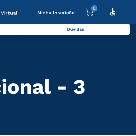
0
Minha Inscrição
 Virtual
Dúvidas
ional - 3