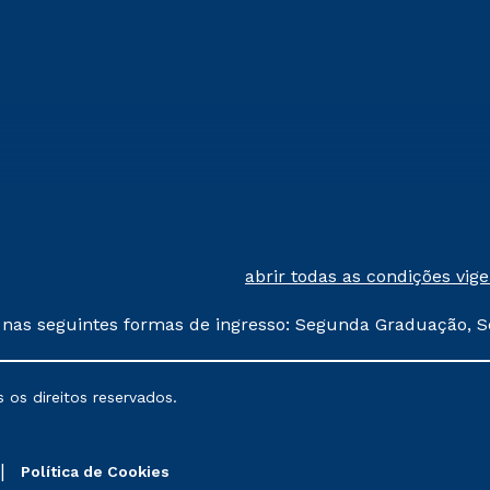
abrir todas as condições vig
 nas seguintes formas de ingresso: Segunda Graduação, S
comerciais oferecidos serão
 os direitos reservados.
nais poderão sofrer alterações nos períodos de rematríc
Política de Cookies