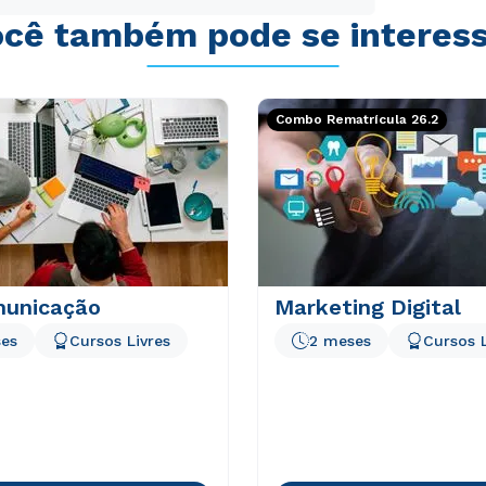
cê também pode se interes
Combo Rematrícula 26.2
unicação
Marketing Digital
es
Cursos Livres
2 meses
Cursos L