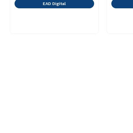
EAD Digital
A Cruzeiro do Sul
Cursos
Nossa História
Graduaçã
Sala de Imprensa
Pós-gradu