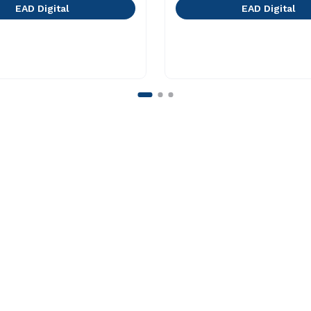
EAD Digital
EAD Digital
Faça Parte
o
Vestibular Múltipla Escolha
ação
Vestibular Redação