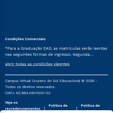
Condições Comerciais:
*Para a Graduação EAD, as matrículas serão isentas
nas seguintes formas de ingresso: Segunda
Graduação, Segunda Graduação 2.0 e Transferência.
abrir todas as condições vigentes
Já para as demais, a taxa de matrícula será de R$
49. *Para a Pós-graduação EAD, as ofertas
mencionadas são referentes aos cursos: Ensino
Campus Virtual Cruzeiro do Sul Educacional © 2026 -
Religioso, Geografia para a Docência e Metodologia
Todos os direitos reservados.
do Ensino de História: Questões Atuais.
CNPJ: 62.984.091/0001-02
Veja os
Política de
Política de
recredenciamentos
Privacidade
Cookies