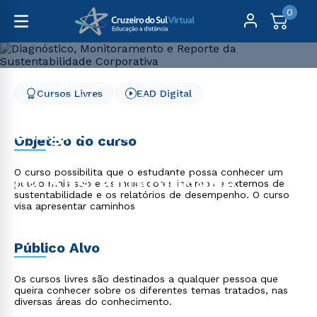
0
Cursos Livres
Gestão e Negócios
Cursos Livres
EAD Digital
Diagnóstico, Monitoramento e Reporte da
Sustentabilidade Corporativa
Diagnóstico,
Objetivo do curso
Monitoramento e Reporte
O curso possibilita que o estudante possa conhecer um
da Sustentabilidade
pouco mais sobre os indicadores internos e externos de
sustentabilidade e os relatórios de desempenho. O curso
Corporativa
visa apresentar caminhos
Público Alvo
Os cursos livres são destinados a qualquer pessoa que
queira conhecer sobre os diferentes temas tratados, nas
diversas áreas do conhecimento.