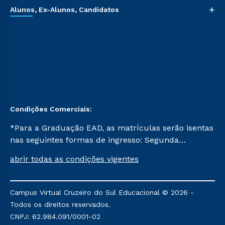
+
Alunos, Ex-Alunos, Candidatos
Condições Comerciais:
*Para a Graduação EAD, as matrículas serão isentas
nas seguintes formas de ingresso: Segunda
Graduação, Segunda Graduação 2.0 e Transferência.
abrir todas as condições vigentes
Já para as demais, a taxa de matrícula será de R$
49. *Para a Pós-graduação EAD, as ofertas
mencionadas são referentes aos cursos: Ensino
Campus Virtual Cruzeiro do Sul Educacional © 2026 -
Religioso, Geografia para a Docência e Metodologia
Todos os direitos reservados.
do Ensino de História: Questões Atuais.
CNPJ: 62.984.091/0001-02