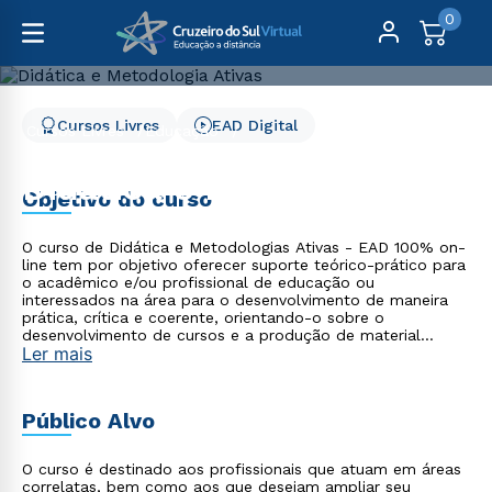
0
Cursos Livres
EAD Digital
Cursos Livres
Educação
Didática e Metodologia Ativas
Didática e Metodologia
Objetivo do curso
Ativas
O curso de Didática e Metodologias Ativas - EAD 100% on-
line tem por objetivo oferecer suporte teórico-prático para
o acadêmico e/ou profissional de educação ou
interessados na área para o desenvolvimento de maneira
prática, crítica e coerente, orientando-o sobre o
desenvolvimento de cursos e a produção de material
Ler mais
didático para o ensino virtual. Explorando as principais
metodologias ativas usadas no âmbito do ensino na
Educação a Distância.
Público Alvo
O curso é destinado aos profissionais que atuam em áreas
correlatas, bem como aos que desejam ampliar seu