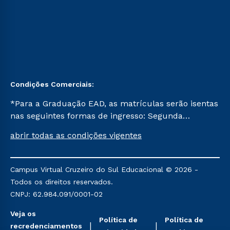
Condições Comerciais:
*Para a Graduação EAD, as matrículas serão isentas
nas seguintes formas de ingresso: Segunda
Graduação, Segunda Graduação 2.0 e Transferência.
abrir todas as condições vigentes
Já para as demais, a taxa de matrícula será de R$
49. *Para a Pós-graduação EAD, as ofertas
mencionadas são referentes aos cursos: Ensino
Campus Virtual Cruzeiro do Sul Educacional © 2026 -
Religioso, Geografia para a Docência e Metodologia
Todos os direitos reservados.
do Ensino de História: Questões Atuais.
CNPJ: 62.984.091/0001-02
Veja os
Política de
Política de
recredenciamentos