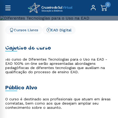
0
Cursos Livres
EAD Digital
Cursos Livres
Educação
Diferentes Tecnologias para o Uso na EAD
Diferentes Tecnologias
Objetivo do curso
para o Uso na EAD
No curso de Diferentes Tecnologias para o Uso na EAD -
EAD 100% on-line serão apresentadas abordagens
pedagófixcas de diferentes tecnologias que auxiliam na
qualificação do processo de ensino EAD.
Público Alvo
O curso é destinado aos profissionais que atuam em áreas
correlatas, bem como aos que desejam ampliar seu
conhecimento sobre o assunto.