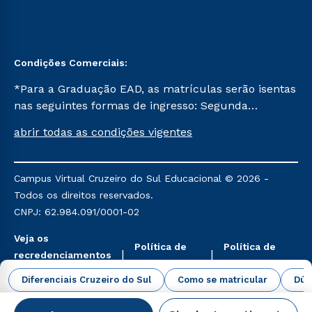
Condições Comerciais:
*Para a Graduação EAD, as matrículas serão isentas
nas seguintes formas de ingresso: Segunda
Graduação, Segunda Graduação 2.0 e Transferência.
abrir todas as condições vigentes
Já para as demais, a taxa de matrícula será de R$
49. *Para a Pós-graduação EAD, as ofertas
mencionadas são referentes aos cursos: Ensino
Campus Virtual Cruzeiro do Sul Educacional © 2026 -
Religioso, Geografia para a Docência e Metodologia
Todos os direitos reservados.
do Ensino de História: Questões Atuais.
CNPJ: 62.984.091/0001-02
Veja os
Política de
Política de
recredenciamentos
Privacidade
Cookies
aqui
Diferenciais Cruzeiro do Sul
Como se matricular
Dúv