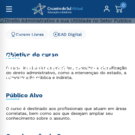
0
Cursos Livres
EAD Digital
Cursos Livres
Direito, Relações Internacionais e Ciência Política
Direito Administrativo e sua Utilidade no Setor Público
Objetivo do curso
Direito Administrativo e
sua Utilidade no Setor
O curso irá abordar os princípios, conceitos e classificação
do direto administrativo, como a intervenção do estado, a
Público
administração pública e indireta.
Público Alvo
O curso é destinado aos profissionais que atuam em áreas
correlatas, bem como aos que desejam ampliar seu
conhecimento sobre o assunto.