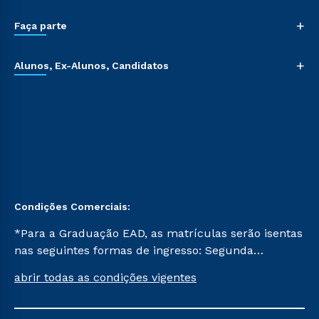
+
Faça parte
+
Alunos, Ex-Alunos, Candidatos
Condições Comerciais:
*Para a Graduação EAD, as matrículas serão isentas
nas seguintes formas de ingresso: Segunda
Graduação, Segunda Graduação 2.0 e Transferência.
abrir todas as condições vigentes
Já para as demais, a taxa de matrícula será de R$
49. *Para a Pós-graduação EAD, as ofertas
mencionadas são referentes aos cursos: Ensino