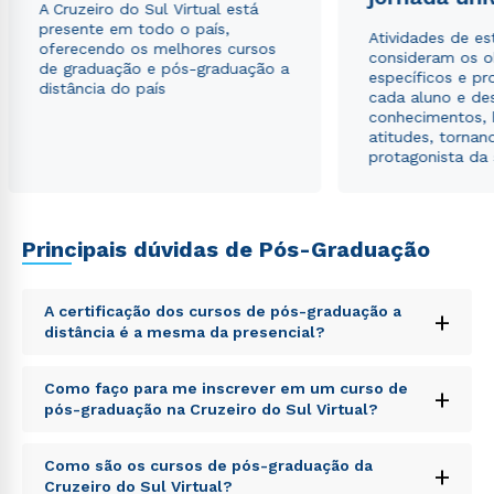
A Cruzeiro do Sul Virtual está
presente em todo o país,
Atividades de e
oferecendo os melhores cursos
consideram os o
de graduação e pós-graduação a
específicos e pro
distância do país
cada aluno e de
conhecimentos, 
atitudes, tornan
protagonista da
Principais dúvidas de Pós-Graduação
Rápido e fácil
WhatsApp
A certificação dos cursos de pós-graduação a
ou
+
distância é a mesma da presencial?
Sed ut perspiciatis unde omnis iste natus error sit
Como faço para me inscrever em um curso de
+
voluptatem accusantium doloremque laudantium,
pós-graduação na Cruzeiro do Sul Virtual?
totam rem aperiam, eaque ipsa quae ab illo inventore
veritatis et quasi architecto beatae vitae dicta sunt
Sed ut perspiciatis unde omnis iste natus error sit
explicabo. Nemo enim ipsam voluptatem quia
Como são os cursos de pós-graduação da
+
voluptatem accusantium doloremque laudantium,
Estou de acordo com a
Política de Privacidade.
e
voluptas sit aspernatur aut odit aut fugit, sed quia
Cruzeiro do Sul Virtual?