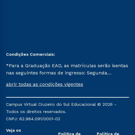
Condições Comerciais:
*Para a Graduação EAD, as matrículas serão isentas
nas seguintes formas de ingresso: Segunda
Graduação, Segunda Graduação 2.0 e Transferência.
abrir todas as condições vigentes
Já para as demais, a taxa de matrícula será de R$
49. *Para a Pós-graduação EAD, as ofertas
mencionadas são referentes aos cursos: Ensino
Campus Virtual Cruzeiro do Sul Educacional © 2026 -
Religioso, Geografia para a Docência e Metodologia
Todos os direitos reservados.
do Ensino de História: Questões Atuais.
CNPJ: 62.984.091/0001-02
Veja os
Política de
Política de