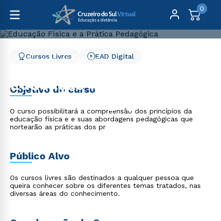
0
Cursos Livres
EAD Digital
Cursos Livres
Educação
Educação Física e a Prática Pedagógica
Educação Física e a
Objetivo do curso
Prática Pedagógica
O curso possibilitará a compreensão dos princípios da
educação física e e suas abordagens pedagógicas que
nortearão as práticas dos pr
Público Alvo
Os cursos livres são destinados a qualquer pessoa que
queira conhecer sobre os diferentes temas tratados, nas
diversas áreas do conhecimento.