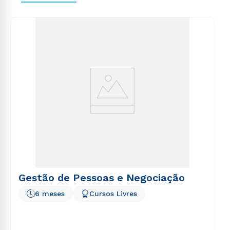
voluptas sit aspernatur aut odit aut fugit, sed quia
consequuntur magni dolores eos qui ratione
voluptatem sequi nesciunt.
Gestão de Pessoas e Negociação
6 meses
Cursos Livres