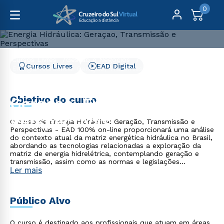
0
Cursos Livres
Gestão e Negócios
Cursos Livres
EAD Digital
Energia Hidráulica: Geraçao, Transmissão e Perspectivas
Energia Hidráulica:
Objetivo do curso
Geraçao, Transmissão e
Perspectivas
O curso de Energia Hidráulica: Geração, Transmissão e
Perspectivas - EAD 100% on-line proporcionará uma análise
do contexto atual da matriz energética hidráulica no Brasil,
abordando as tecnologias relacionadas a exploração da
matriz de energia hidrelétrica, contemplando geração e
transmissão, assim como as normas e legislações
Ler mais
pertinentes, contribuindo com sua formação continuada e
trajetória profissional.
Público Alvo
O curso é destinado aos profissionais que atuam em áreas